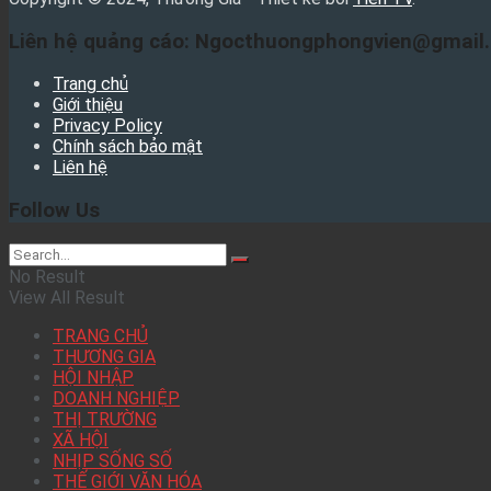
Liên hệ quảng cáo: Ngocthuongphongvien@gmail
Trang chủ
Giới thiệu
Privacy Policy
Chính sách bảo mật
Liên hệ
Follow Us
No Result
View All Result
TRANG CHỦ
THƯƠNG GIA
HỘI NHẬP
DOANH NGHIỆP
THỊ TRƯỜNG
XÃ HỘI
NHỊP SỐNG SỐ
THẾ GIỚI VĂN HÓA