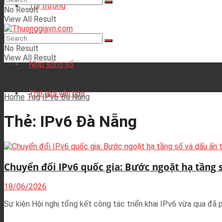
Thị trường
No Result
View All Result
Xã hội
No Result
View All Result
Nhịp sống số
Thế giới văn hóa
Home
Tag
IPv6 Đà Nẵng
Thẻ:
IPv6 Đà Nẵng
Chuyển đổi IPv6 quốc gia: Bước ngoặt hạ tầng 
18/06/2026
Sự kiện Hội nghị tổng kết công tác triển khai IPv6 vừa qua đã 