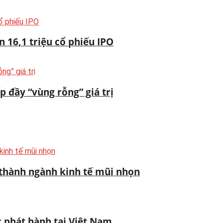
16,1 triệu cổ phiếu IPO
 đầy “vùng rỗng” giá trị
 thành ngành kinh tế mũi nhọn
hát hành tại Việt Nam