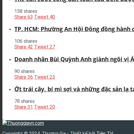
158 shares
Share
63
Tweet
40
TP. HCM: Phường An Hội Đông đồng hành c
106 shares
Share
42
Tweet
27
Doanh nhân Bùi Quỳnh Anh giành ngôi vị Á
90 shares
Share
36
Tweet
23
Ớt trái cây, bí mì sợi và những đặc sản lạ 
78 shares
Share
31
Tweet
20
Copyright © 2024, Thương Gia - Thiết kế bởi
Tiên TV
.