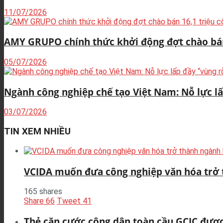
11/07/2026
AMY GRUPO chính thức khởi động đợt chào bán 
05/07/2026
Ngành công nghiệp chế tạo Việt Nam: Nỗ lực lấp
03/07/2026
TIN XEM NHIỀU
VCIDA muốn đưa công nghiệp văn hóa trở
165 shares
Share
66
Tweet
41
Thẻ căn cước công dân toàn cầu GCIC được p