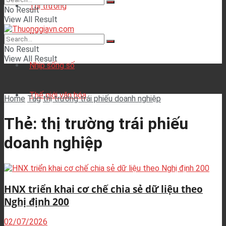
Thị trường
No Result
View All Result
Xã hội
No Result
View All Result
Nhịp sống số
Thế giới văn hóa
Home
Tag
thị trường trái phiếu doanh nghiệp
Thẻ:
thị trường trái phiếu
doanh nghiệp
HNX triển khai cơ chế chia sẻ dữ liệu theo
Nghị định 200
02/07/2026