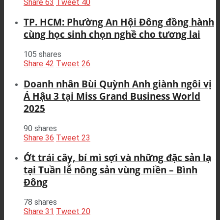
Share
63
Tweet
40
TP. HCM: Phường An Hội Đông đồng hành
cùng học sinh chọn nghề cho tương lai
105 shares
Share
42
Tweet
26
Doanh nhân Bùi Quỳnh Anh giành ngôi vị
Á Hậu 3 tại Miss Grand Business World
2025
90 shares
Share
36
Tweet
23
Ớt trái cây, bí mì sợi và những đặc sản lạ
tại Tuần lễ nông sản vùng miền – Bình
Đông
78 shares
Share
31
Tweet
20