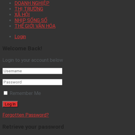
DOANH NGHIỆP
THỊ TRƯỜNG
XÃ HỘI
NHỊP SỐNG SỐ
THẾ GIỚI VĂN HÓA
Login
Welcome Back!
Login to your account below
Remember Me
Forgotten Password?
Retrieve your password