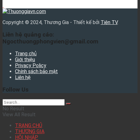
Copyright © 2024, Thương Gia - Thiết kế bởi
Tiên TV
.
Liên hệ quảng cáo:
Ngocthuongphongvien@gmail.com
Trang chủ
Giới thiệu
Privacy Policy
Chính sách bảo mật
Liên hệ
Follow Us
No Result
View All Result
TRANG CHỦ
THƯƠNG GIA
HỘI NHẬP